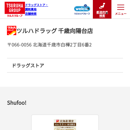
ドラッグストア・

調剤薬局

都道府県
メニュー
店舗検索
閉じる
検索
ツルハドラッグ 千歳向陽台店
〒066-0056 北海道千歳市白樺2丁目6番2
ドラッグストア
Shufoo!