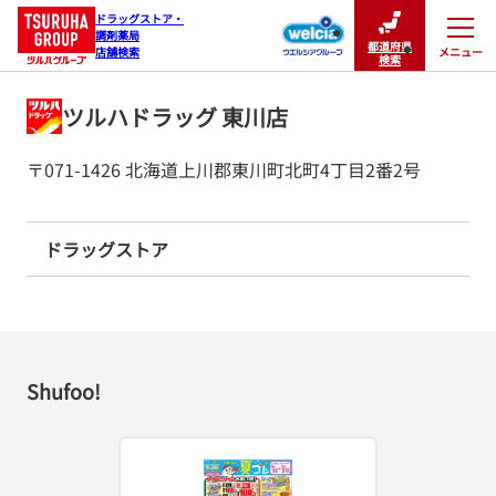
ドラッグストア・

調剤薬局

都道府県
メニュー
店舗検索
閉じる
検索
ツルハドラッグ 東川店
〒071-1426 北海道上川郡東川町北町4丁目2番2号
ドラッグストア
Shufoo!