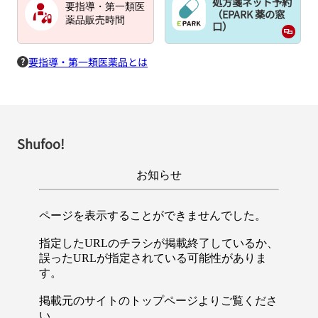
処方箋ネット予約
要指導・第一類医
（EPARK 薬の窓
薬品販売時間
口）
要指導・第一類医薬品とは
Shufoo!