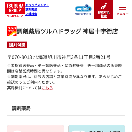
ドラッグストア・

調剤薬局

都道府県
メニュー
店舗検索
閉じる
検索
調剤薬局ツルハドラッグ 神居十字街店
調剤併設
〒070-8013 北海道旭川市神居3条11丁目2番21号
※要指導医薬品・第一類医薬品・緊急避妊薬　等一部商品の販売時
間は店舗営業時間と異なります。

※調剤薬局は、併設の店舗と営業時間が異なります。あらかじめご
確認のうえご利用ください。
薬局機能については
こちら
調剤薬局