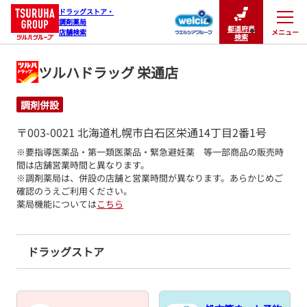
ドラッグストア・

調剤薬局

都道府県
メニュー
店舗検索
閉じる
検索
ツルハドラッグ 栄通店
調剤併設
〒003-0021 北海道札幌市白石区栄通14丁目2番1号
※要指導医薬品・第一類医薬品・緊急避妊薬　等一部商品の販売時
間は店舗営業時間と異なります。

※調剤薬局は、併設の店舗と営業時間が異なります。あらかじめご
確認のうえご利用ください。
薬局機能については
こちら
ドラッグストア