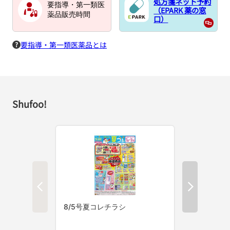
処方箋ネット予約
要指導・第一類医
（EPARK 薬の窓
薬品販売時間
口）
要指導・第一類医薬品とは
Shufoo!