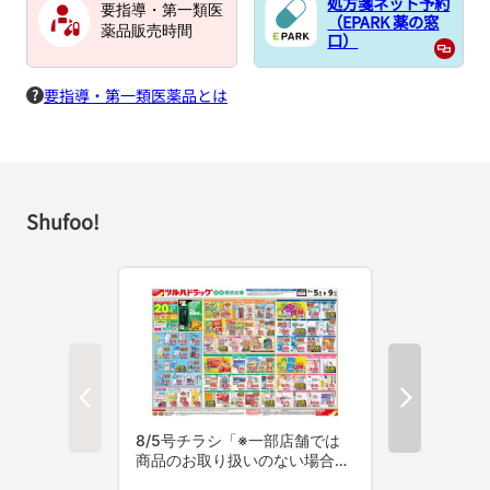
処方箋ネット予約
要指導・第一類医
（EPARK 薬の窓
薬品販売時間
口）
要指導・第一類医薬品とは
Shufoo!