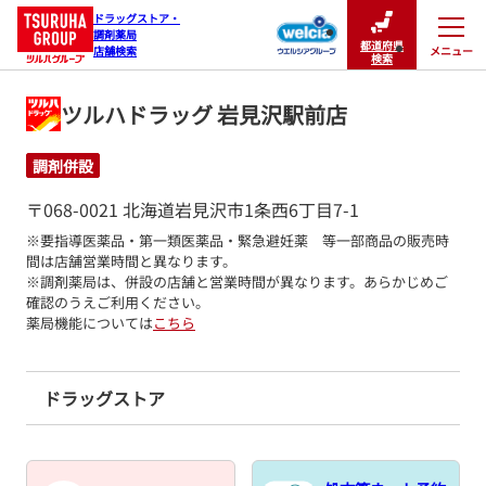
ドラッグストア・

調剤薬局

都道府県
メニュー
店舗検索
閉じる
検索
ツルハドラッグ 岩見沢駅前店
調剤併設
〒068-0021 北海道岩見沢市1条西6丁目7-1
※要指導医薬品・第一類医薬品・緊急避妊薬　等一部商品の販売時
間は店舗営業時間と異なります。

※調剤薬局は、併設の店舗と営業時間が異なります。あらかじめご
確認のうえご利用ください。
薬局機能については
こちら
ドラッグストア