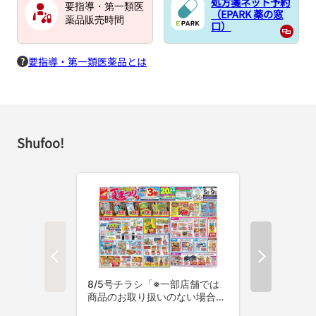
処方箋ネット予約
要指導・第一類医
（EPARK 薬の窓
薬品販売時間
口）
要指導・第一類医薬品とは
Shufoo!