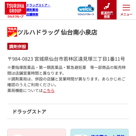
ドラッグストア・

調剤薬局

都道府県
メニュー
店舗検索
閉じる
検索
ツルハドラッグ 仙台南小泉店
調剤併設
〒984-0823 宮城県仙台市若林区遠見塚三丁目1番11号
※要指導医薬品・第一類医薬品・緊急避妊薬　等一部商品の販売時
間は店舗営業時間と異なります。

※調剤薬局は、併設の店舗と営業時間が異なります。あらかじめご
確認のうえご利用ください。
薬局機能については
こちら
ドラッグストア