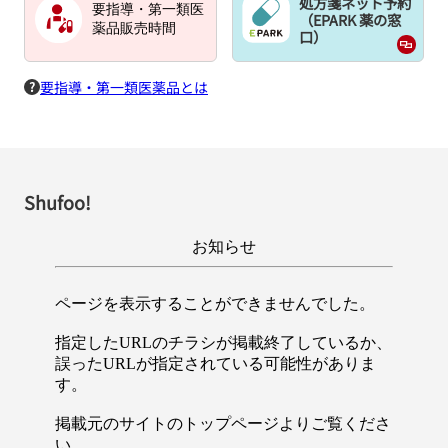
処方箋ネット予約
要指導・第一類医
（EPARK 薬の窓
薬品販売時間
口）
要指導・第一類医薬品とは
Shufoo!