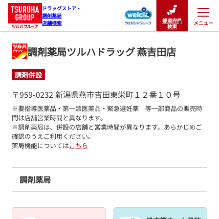
ドラッグストア・

調剤薬局

都道府県
メニュー
店舗検索
閉じる
検索
調剤薬局ツルハドラッグ 燕吉田店
調剤併設
〒959-0232 新潟県燕市吉田東栄町１２番１０号
※要指導医薬品・第一類医薬品・緊急避妊薬　等一部商品の販売時
間は店舗営業時間と異なります。

※調剤薬局は、併設の店舗と営業時間が異なります。あらかじめご
確認のうえご利用ください。
薬局機能については
こちら
調剤薬局