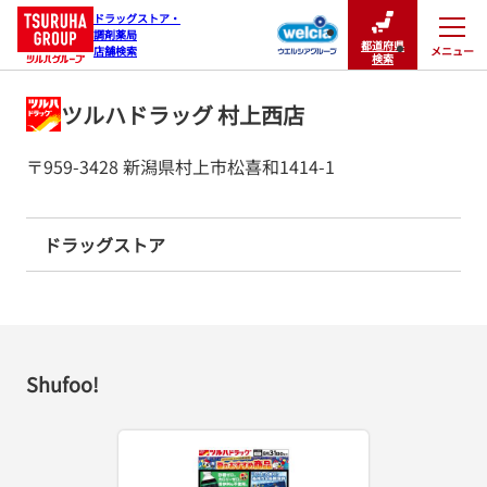
ドラッグストア・

調剤薬局

都道府県
メニュー
店舗検索
閉じる
検索
ツルハドラッグ 村上西店
〒959-3428 新潟県村上市松喜和1414-1
ドラッグストア
Shufoo!