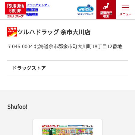
ドラッグストア・

調剤薬局

都道府県
メニュー
店舗検索
閉じる
検索
ツルハドラッグ 余市大川店
〒046-0004 北海道余市郡余市町大川町18丁目12番地
ドラッグストア
Shufoo!