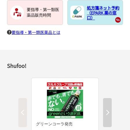
処方箋ネット予約
要指導・第一類医
（EPARK 薬の窓
薬品販売時間
口）
要指導・第一類医薬品とは
Shufoo!