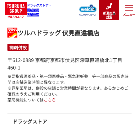
ドラッグストア・

調剤薬局

都道府県
メニュー
店舗検索
閉じる
検索
ツルハドラッグ 伏見直違橋店
調剤併設
〒612-0889 京都府京都市伏見区深草直違橋北1丁目
460-1
※要指導医薬品・第一類医薬品・緊急避妊薬　等一部商品の販売時
間は店舗営業時間と異なります。

※調剤薬局は、併設の店舗と営業時間が異なります。あらかじめご
確認のうえご利用ください。
薬局機能については
こちら
ドラッグストア