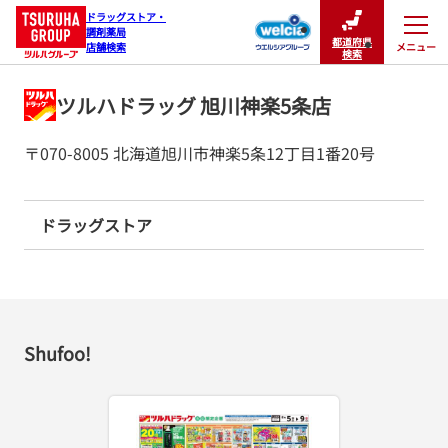
ドラッグストア・

調剤薬局

都道府県
メニュー
店舗検索
閉じる
検索
ツルハドラッグ 旭川神楽5条店
〒070-8005 北海道旭川市神楽5条12丁目1番20号
ドラッグストア
Shufoo!