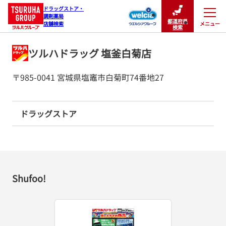
ドラッグストア・

調剤薬局

都道府県
メニュー
店舗検索
閉じる
検索
ツルハドラッグ 塩釜白菊店
〒985-0041 宮城県塩竈市白菊町74番地27
ドラッグストア
Shufoo!