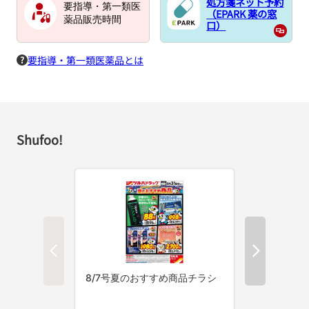
処方箋ネット予約
要指導・第一類医
（EPARK 薬の窓
薬品販売時間
口）
要指導・第一類医薬品とは
Shufoo!