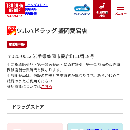
ドラッグストア・

調剤薬局

都道府県
メニュー
店舗検索
閉じる
検索
ツルハドラッグ 盛岡愛宕店
調剤併設
〒020-0013 岩手県盛岡市愛宕町11番19号
※要指導医薬品・第一類医薬品・緊急避妊薬　等一部商品の販売時
間は店舗営業時間と異なります。

※調剤薬局は、併設の店舗と営業時間が異なります。あらかじめご
確認のうえご利用ください。
薬局機能については
こちら
ドラッグストア