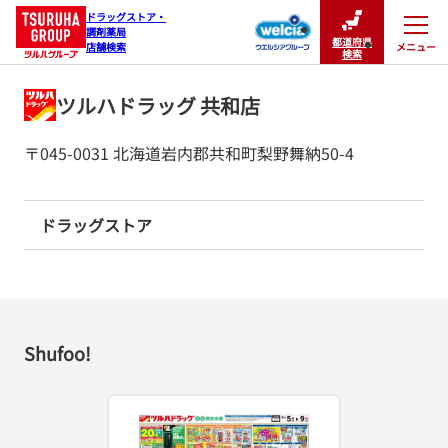
ドラッグストア・

調剤薬局

都道府県
メニュー
店舗検索
閉じる
検索
ツルハドラッグ 共和店
〒045-0031 北海道岩内郡共和町梨野舞納50-4
ドラッグストア
Shufoo!