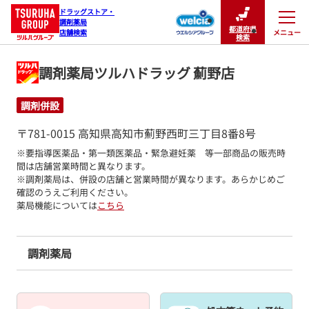
ドラッグストア・

調剤薬局

都道府県
メニュー
店舗検索
閉じる
検索
調剤薬局ツルハドラッグ 薊野店
調剤併設
〒781-0015 高知県高知市薊野西町三丁目8番8号
※要指導医薬品・第一類医薬品・緊急避妊薬　等一部商品の販売時
間は店舗営業時間と異なります。

※調剤薬局は、併設の店舗と営業時間が異なります。あらかじめご
確認のうえご利用ください。
薬局機能については
こちら
調剤薬局