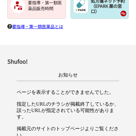
処方箋ネット予約
要指導・第一類医
（EPARK 薬の窓
薬品販売時間
口）
要指導・第一類医薬品とは
Shufoo!