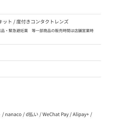
査キット / 度付きコンタクトレンズ
薬品・緊急避妊薬　等一部商品の販売時間は店舗営業時
co / d払い / WeChat Pay / Alipay+ /