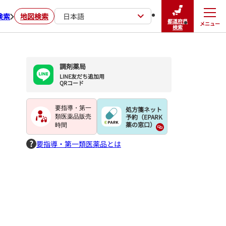
検索
地図検索
日本語
都道府県
メニュー
閉じる
検索
調剤薬局
LINE友だち追加用

QRコード
要指導・第一
処方箋ネット
予約（EPARK
類医薬品販売
薬の窓口）
時間
要指導・第一類医薬品とは