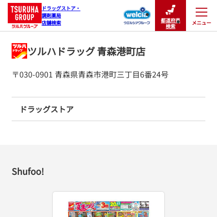
ドラッグストア・

調剤薬局

都道府県
メニュー
店舗検索
閉じる
検索
ツルハドラッグ 青森港町店
〒030-0901 青森県青森市港町三丁目6番24号
ドラッグストア
Shufoo!