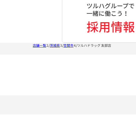
店舗一覧
茨城県
笠間市
ツルハドラッグ 友部店