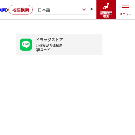
検索
地図検索
日本語
都道府県
メニュー
閉じる
検索
ドラッグストア
LINE友だち追加用

QRコード