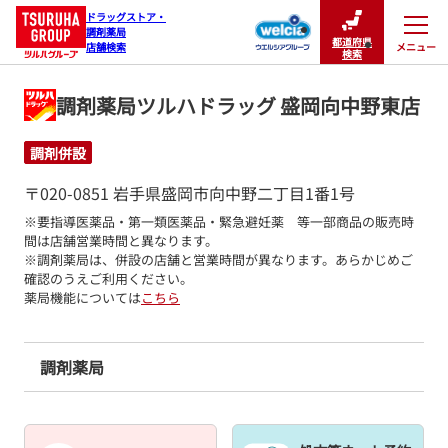
ドラッグストア・

調剤薬局

都道府県
メニュー
店舗検索
閉じる
検索
調剤薬局ツルハドラッグ 盛岡向中野東店
調剤併設
〒020-0851 岩手県盛岡市向中野二丁目1番1号
※要指導医薬品・第一類医薬品・緊急避妊薬　等一部商品の販売時
間は店舗営業時間と異なります。

※調剤薬局は、併設の店舗と営業時間が異なります。あらかじめご
確認のうえご利用ください。
薬局機能については
こちら
調剤薬局