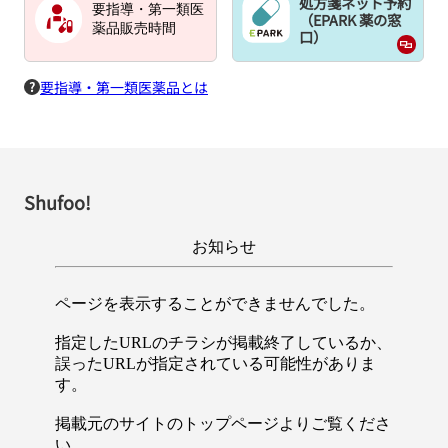
処方箋ネット予約
要指導・第一類医
（EPARK 薬の窓
薬品販売時間
口）
要指導・第一類医薬品とは
Shufoo!