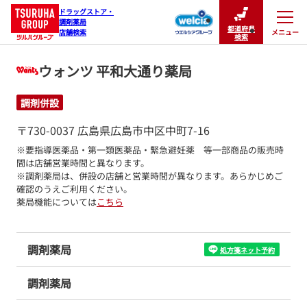
ドラッグストア・

調剤薬局

都道府県
メニュー
店舗検索
閉じる
検索
ウォンツ 平和大通り薬局
調剤併設
〒730-0037 広島県広島市中区中町7-16
※要指導医薬品・第一類医薬品・緊急避妊薬　等一部商品の販売時
間は店舗営業時間と異なります。

※調剤薬局は、併設の店舗と営業時間が異なります。あらかじめご
確認のうえご利用ください。
薬局機能については
こちら
調剤薬局
処方箋ネット予約
調剤薬局