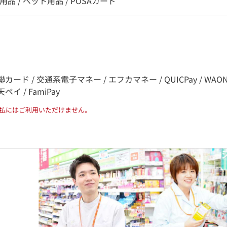
用品 / ペット用品 / POSAカード
銀聯カード / 交通系電子マネー / エフカマネー / QUICPay / WAON /
 楽天ペイ / FamiPay
払にはご利用いただけません。