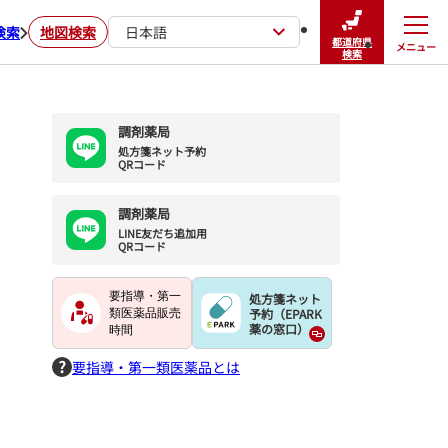
検索
地図検索
日本語
都道府県
メニュー
閉じる
検索
調剤薬局
処方箋ネット予約

QRコード
調剤薬局
LINE友だち追加用

QRコード
要指導・第一
処方箋ネット
予約（EPARK
類医薬品販売
薬の窓口）
時間
要指導・第一類医薬品とは