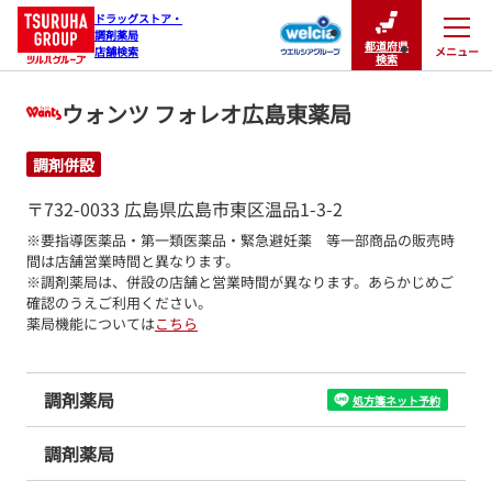
ドラッグストア・

調剤薬局

都道府県
メニュー
店舗検索
閉じる
検索
ウォンツ フォレオ広島東薬局
調剤併設
〒732-0033 広島県広島市東区温品1-3-2
※要指導医薬品・第一類医薬品・緊急避妊薬　等一部商品の販売時
間は店舗営業時間と異なります。

※調剤薬局は、併設の店舗と営業時間が異なります。あらかじめご
確認のうえご利用ください。
薬局機能については
こちら
調剤薬局
処方箋ネット予約
調剤薬局