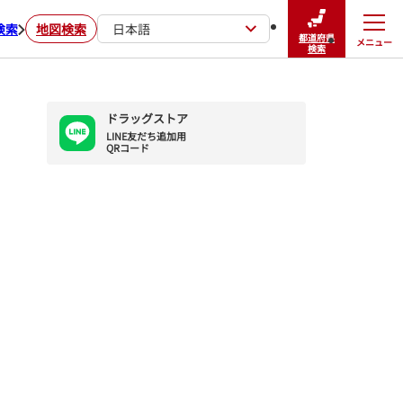
検索
地図検索
日本語
都道府県
メニュー
閉じる
検索
ドラッグストア
LINE友だち追加用

QRコード