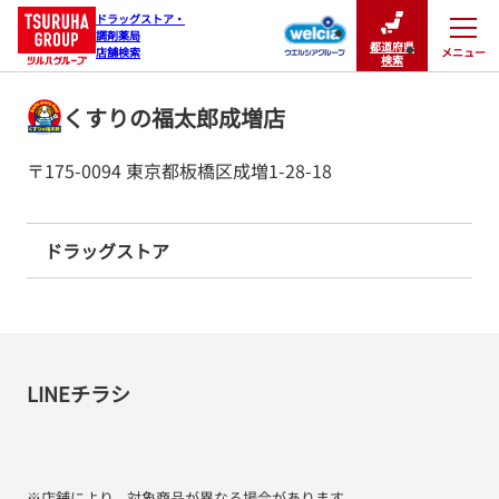
ドラッグストア・

調剤薬局

都道府県
メニュー
店舗検索
閉じる
検索
くすりの福太郎成増店
〒175-0094 東京都板橋区成増1-28-18
ドラッグストア
LINEチラシ
※店舗により、対象商品が異なる場合があります。