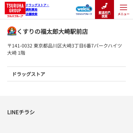
ドラッグストア・

調剤薬局

都道府県
メニュー
店舗検索
閉じる
検索
くすりの福太郎大崎駅前店
〒141-0032 東京都品川区大崎3丁目6番7パークハイツ
大崎 1階
ドラッグストア
LINEチラシ