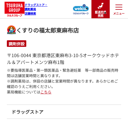
ドラッグストア・

調剤薬局

都道府県
メニュー
店舗検索
閉じる
検索
くすりの福太郎東麻布店
調剤併設
〒106-0044 東京都港区東麻布3-10-5オークウッドホテ
ル＆アパートメンツ麻布1階
※要指導医薬品・第一類医薬品・緊急避妊薬　等一部商品の販売時
間は店舗営業時間と異なります。

※調剤薬局は、併設の店舗と営業時間が異なります。あらかじめご
確認のうえご利用ください。
薬局機能については
こちら
ドラッグストア