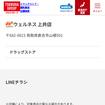
ドラッグストア・

調剤薬局

都道府県
メニュー
店舗検索
閉じる
検索
ウェルネス 上井店
〒682-0023 鳥取県倉吉市山根591
ドラッグストア
LINEチラシ
※店舗により、対象商品が異なる場合があります。