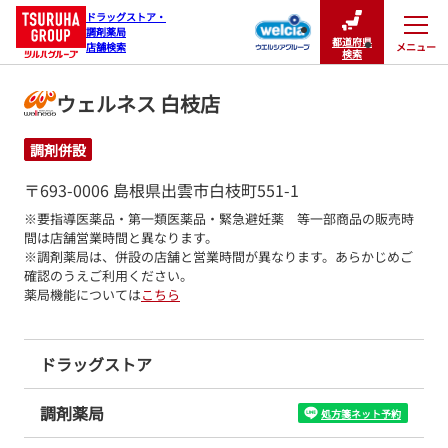
ドラッグストア・

調剤薬局

都道府県
メニュー
店舗検索
閉じる
検索
ウェルネス 白枝店
調剤併設
〒693-0006 島根県出雲市白枝町551-1
※要指導医薬品・第一類医薬品・緊急避妊薬　等一部商品の販売時
間は店舗営業時間と異なります。

※調剤薬局は、併設の店舗と営業時間が異なります。あらかじめご
確認のうえご利用ください。
薬局機能については
こちら
ドラッグストア
調剤薬局
処方箋ネット予約