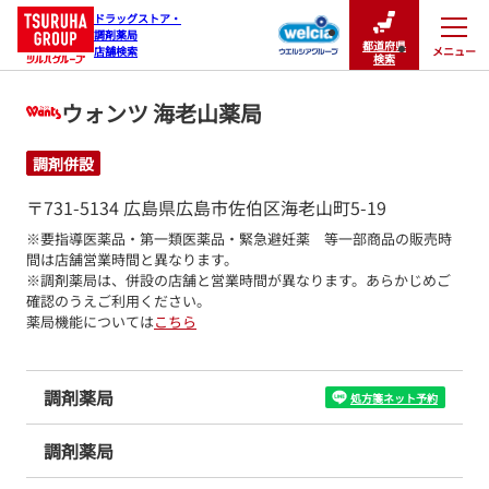
ドラッグストア・

調剤薬局

都道府県
メニュー
店舗検索
閉じる
検索
ウォンツ 海老山薬局
調剤併設
〒731-5134 広島県広島市佐伯区海老山町5-19
※要指導医薬品・第一類医薬品・緊急避妊薬　等一部商品の販売時
間は店舗営業時間と異なります。

※調剤薬局は、併設の店舗と営業時間が異なります。あらかじめご
確認のうえご利用ください。
薬局機能については
こちら
調剤薬局
処方箋ネット予約
調剤薬局