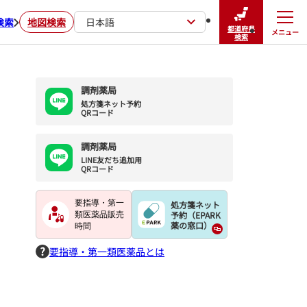
検索
地図検索
日本語
都道府県
メニュー
閉じる
検索
調剤薬局
処方箋ネット予約

QRコード
調剤薬局
LINE友だち追加用

QRコード
要指導・第一
処方箋ネット
予約（EPARK
類医薬品販売
薬の窓口）
時間
要指導・第一類医薬品とは