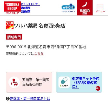
ドラッグストア・

調剤薬局

都道府県
メニュー
店舗検索
閉じる
検索
ツルハ薬局 名寄西5条店
調剤専門
〒096-0015 北海道名寄市西5条南7丁目20番地
薬局機能については
こちら
処方箋ネット予約
要指導・第一類医
（EPARK 薬の窓
薬品販売時間
口）
要指導・第一類医薬品とは