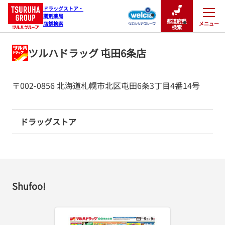
ドラッグストア・

調剤薬局

都道府県
メニュー
店舗検索
閉じる
検索
ツルハドラッグ 屯田6条店
〒002-0856 北海道札幌市北区屯田6条3丁目4番14号
ドラッグストア
Shufoo!