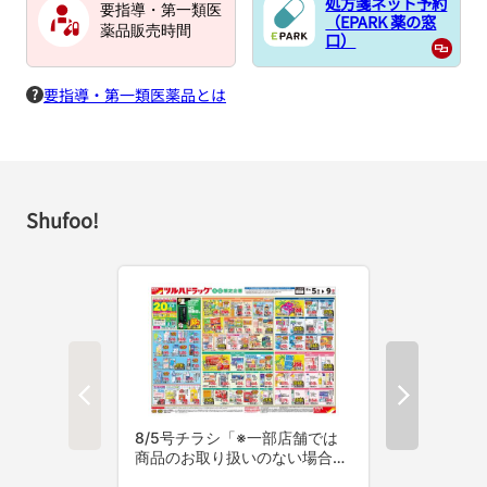
処方箋ネット予約
要指導・第一類医
（EPARK 薬の窓
薬品販売時間
口）
要指導・第一類医薬品とは
Shufoo!