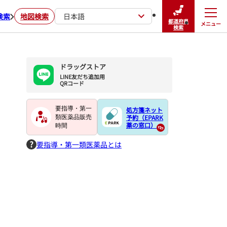
検索
地図検索
日本語
都道府県
メニュー
閉じる
検索
ドラッグストア
LINE友だち追加用

QRコード
要指導・第一
処方箋ネット
予約（EPARK
類医薬品販売
薬の窓口）
時間
要指導・第一類医薬品とは