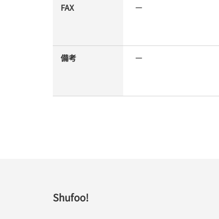
FAX
ー
備考
ー
Shufoo!