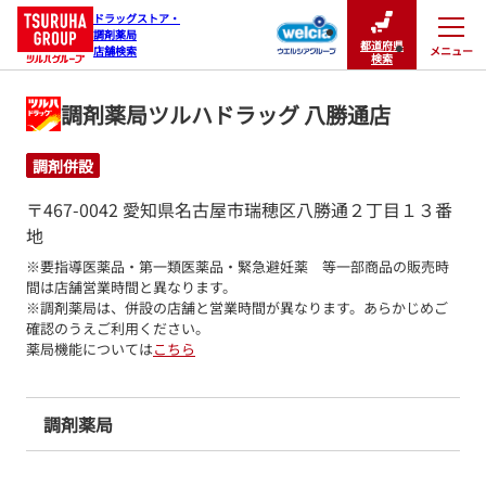
ドラッグストア・

調剤薬局

都道府県
メニュー
店舗検索
閉じる
検索
調剤薬局ツルハドラッグ 八勝通店
調剤併設
〒467-0042 愛知県名古屋市瑞穂区八勝通２丁目１３番
地
※要指導医薬品・第一類医薬品・緊急避妊薬　等一部商品の販売時
間は店舗営業時間と異なります。

※調剤薬局は、併設の店舗と営業時間が異なります。あらかじめご
確認のうえご利用ください。
薬局機能については
こちら
調剤薬局