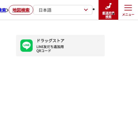
検索
地図検索
日本語
都道府県
メニュー
閉じる
検索
ドラッグストア
LINE友だち追加用

QRコード