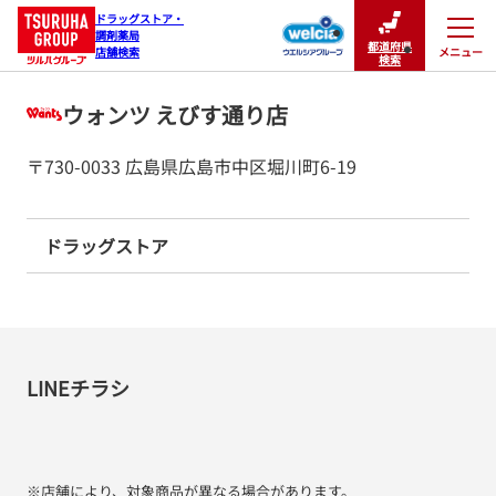
ドラッグストア・

調剤薬局

都道府県
メニュー
店舗検索
閉じる
検索
ウォンツ えびす通り店
〒730-0033 広島県広島市中区堀川町6-19
ドラッグストア
LINEチラシ
※店舗により、対象商品が異なる場合があります。