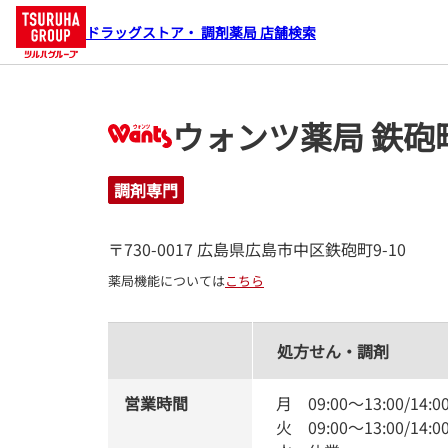
ドラッグストア・ 調剤薬局 店舗検索
ウォンツ薬局 鉄砲
調剤専門
〒730-0017 広島県広島市中区鉄砲町9-10
薬局機能については
こちら
処方せん・調剤
営業時間
月
09:00
～
13:00
/
14:0
火
09:00
～
13:00
/
14:0