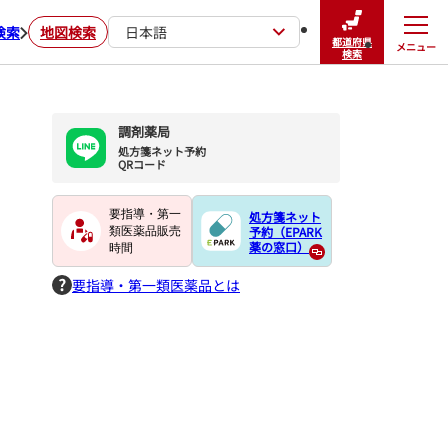
検索
地図検索
日本語
都道府県
メニュー
閉じる
検索
調剤薬局
処方箋ネット予約

QRコード
要指導・第一
処方箋ネット
予約（EPARK
類医薬品販売
薬の窓口）
時間
要指導・第一類医薬品とは