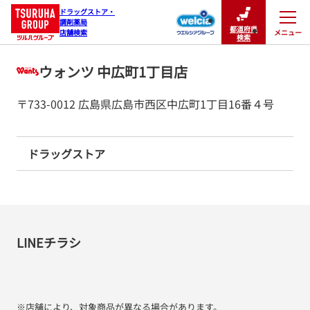
ドラッグストア・

調剤薬局

都道府県
メニュー
店舗検索
閉じる
検索
ウォンツ 中広町1丁目店
〒733-0012 広島県広島市西区中広町1丁目16番４号
ドラッグストア
LINEチラシ
※店舗により、対象商品が異なる場合があります。