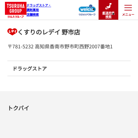
ドラッグストア・

調剤薬局

都道府県
メニュー
店舗検索
閉じる
検索
くすりのレデイ 野市店
〒781-5232 高知県香南市野市町西野2007番地1
ドラッグストア
トクバイ