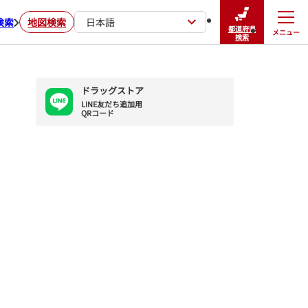
検索
地図検索
日本語
都道府県
メニュー
閉じる
検索
ドラッグストア
LINE友だち追加用

QRコード