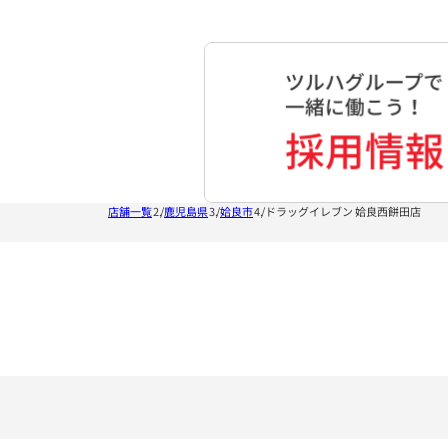
店舗一覧
鹿児島県
姶良市
ドラッグイレブン 姶良西餅田店