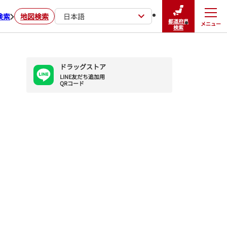
検索
地図検索
日本語
都道府県
メニュー
閉じる
検索
ドラッグストア
LINE友だち追加用

QRコード