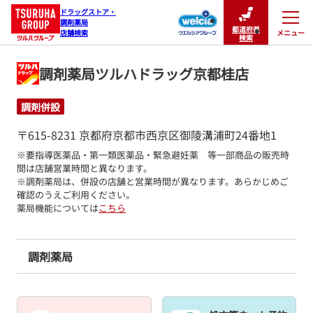
ドラッグストア・

調剤薬局

都道府県
メニュー
店舗検索
閉じる
検索
調剤薬局ツルハドラッグ京都桂店
調剤併設
〒615-8231 京都府京都市西京区御陵溝浦町24番地1
※要指導医薬品・第一類医薬品・緊急避妊薬　等一部商品の販売時
間は店舗営業時間と異なります。

※調剤薬局は、併設の店舗と営業時間が異なります。あらかじめご
確認のうえご利用ください。
薬局機能については
こちら
調剤薬局