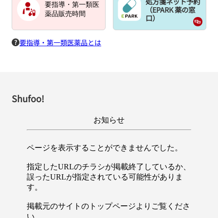
処方箋ネット予約
要指導・第一類医
（EPARK 薬の窓
薬品販売時間
口）
要指導・第一類医薬品とは
Shufoo!