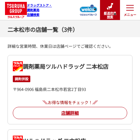
ドラッグストア・

調剤薬局

都道府県
メニュー
店舗検索
閉じる
検索
二本松市の店舗一覧（3件）
詳細な営業時間、休業日は店舗ページでご確認ください。
調剤薬局ツルハドラッグ 二本松店
調剤併設
〒964-0906 福島県二本松市若宮2丁目93
お得な情報をチェック！
店舗詳細