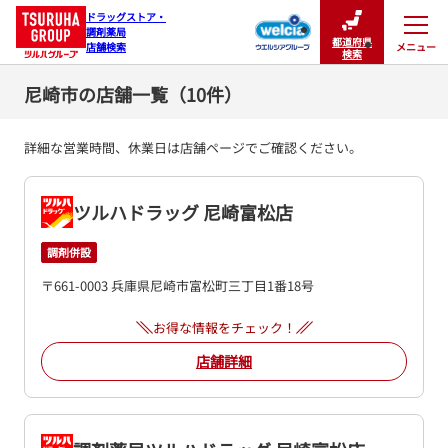
ドラッグストア・

調剤薬局

都道府県
メニュー
店舗検索
閉じる
検索
尼崎市の店舗一覧（10件）
詳細な営業時間、休業日は店舗ページでご確認ください。
ツルハドラッグ 尼崎富松店
調剤併設
〒661-0003 兵庫県尼崎市富松町三丁目1番18号
お得な情報をチェック！
店舗詳細