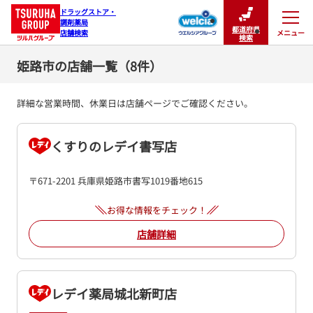
ドラッグストア・

調剤薬局

都道府県
メニュー
店舗検索
閉じる
検索
姫路市の店舗一覧（8件）
詳細な営業時間、休業日は店舗ページでご確認ください。
くすりのレデイ書写店
〒671-2201 兵庫県姫路市書写1019番地615
お得な情報をチェック！
店舗詳細
レデイ薬局城北新町店