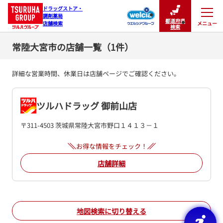
ドラッグストア・

調剤薬局

都道府県
メニュー
店舗検索
閉じる
検索
常陸大宮市の店舗一覧（1件）
詳細な営業時間、休業日は店舗ページでご確認ください。
ツルハドラッグ 御前山店
〒311-4503 茨城県常陸大宮市野口１４１３－１
お得な情報をチェック！
店舗詳細
地図検索に切り替える