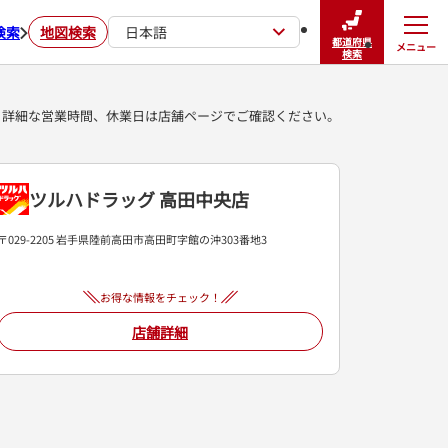
検索
地図検索
日本語
都道府県
メニュー
閉じる
検索
詳細な営業時間、休業日は店舗ページでご確認ください。
ツルハドラッグ 高田中央店
〒029-2205 岩手県陸前高田市高田町字館の沖303番地3
お得な情報をチェック！
店舗詳細