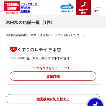
ドラッグストア・

調剤薬局

都道府県
メニュー
店舗検索
閉じる
検索
木田郡の店舗一覧（1件）
詳細な営業時間、休業日は店舗ページでご確認ください。
くすりのレデイ 三木店
〒761-0702 香川県木田郡三木町平木46番地１
お得な情報をチェック！
店舗詳細
地図検索に切り替える