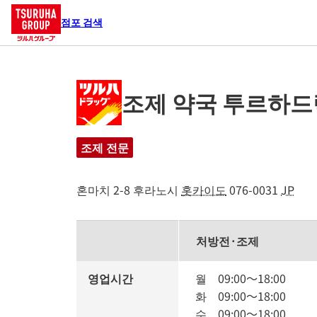
점포 검색
조제 약국 투르하드
조제 전문
혼마치 2-8
후라노시
홋카이도
076-0031
JP
처방전·조제
영업시간
월
09:00
～
18:00
화
09:00
～
18:00
수
09:00
～
18:00