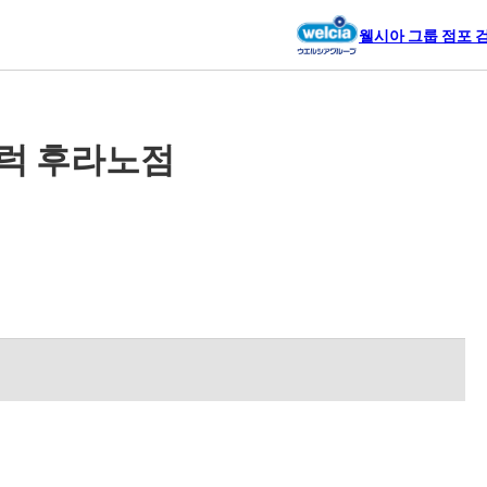
웰시아 그룹 점포 
럭 후라노점