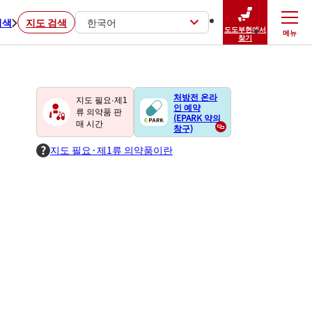
검색
지도 검색
한국어
도도부현에서
메뉴
닫기
찾기
처방전 온라
지도 필요·제1
인 예약
류 의약품 판
(EPARK 약의
매 시간
창구)
지도 필요·제1류 의약품이란